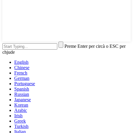
Preme Enter per circà o ESC per
chjude
English
Chinese
French
German
Portuguese
Spanish
Russian
Japanese
Korean
Arabic
Irish
Greek
Turkish
Italian