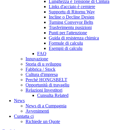
Lunghezza è Tensione di Cintura
Links d'acciaio è cerniere
Supportu di Ritornu Way
Incline o Decline Design
Turning Conveyor Belts
Trasferimentu pusizioni
Punti per l'attenzione
Guida di resistenza chimica
Formule di calculu
Esempii di calculu
FAQ
Innuvazione
Storia di u sviluppu
Fabbrica / Stock
Cultura d'impresa
Perchè HONGSBELT
Opportunità di travagliu
Relazioni Investitori
Cunsulta Related
News
News di a Cumpagnia
Avvenimenti
Cuntatta ci
Richiede un Quote