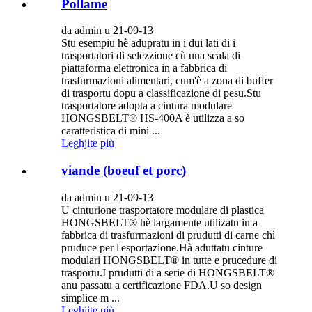
Pollame
da admin u 21-09-13
Stu esempiu hè adupratu in i dui lati di i
trasportatori di selezzione cù una scala di
piattaforma elettronica in a fabbrica di
trasfurmazioni alimentari, cum'è a zona di buffer
di trasportu dopu a classificazione di pesu.Stu
trasportatore adopta a cintura modulare
HONGSBELT® HS-400A è utilizza a so
caratteristica di mini ...
Leghjite più
viande (boeuf et porc)
da admin u 21-09-13
U cinturione trasportatore modulare di plastica
HONGSBELT® hè largamente utilizatu in a
fabbrica di trasfurmazioni di prudutti di carne chì
pruduce per l'esportazione.Hà aduttatu cinture
modulari HONGSBELT® in tutte e prucedure di
trasportu.I prudutti di a serie di HONGSBELT®
anu passatu a certificazione FDA.U so design
simplice m ...
Leghjite più