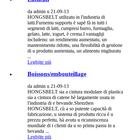
da admin u 21-09-13
HONGSBELT utilizatu in l'industria di
latti.Furnemu supportu è sapè fà in tutti i
segmenti di latti, cumpresi burro, furmagliu,
gelato, latte, iogurt, è crema.I vantaghji
includenu: un rendimentu aumentatu, un
mantenimentu ridottu, una flessibilità di gestione
di u produttu aumentata, un alimentu migliuratu
...
Leghjite più
Boissons/embouteillage
da admin u 21-09-13
HONGSBELT sia a cintura modulare di plastica
sia a cintura di catene hè largamente usata in
l'industria di e bevande.Shenzhen
HONGSBELT, cù a so putente capacità di
fabricazione, u sistema di produttu riccu è u
prezzu perfettu, hà avutu u ricunniscenza
mundiale di i clienti da u so primu passu in a
bevanda ...
Leghjite più