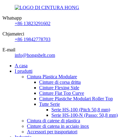
Whatsapp
+86 13823291602
Chjamateci
+86 19842778703
E-mail
info@hongsbelt.com
A casa
I prudutti
Cintura Plastica Modulare
Cinture di corsa dritta
Cinture Flexing Side
Cinture Flat Top Curve
Cinture Plastiche Modulari Roller Top
Tutte Serie
Serie HS-100 (Pitch 50,8 mm)
Serie HS-100-N (Passo: 50,8 mm)
Cintura di catene di plastica
Cinture di catena in acciaio inox
Accessori per trasportatori