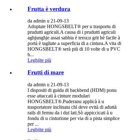
Frutta è verdura
da admin u 21-09-13
Adoptate HONGSBELT® per u trasportu di
prudutti agriculi.A causa di i prudutti agriculi
aghjunghje assai sabbia è terra;u grit hè facile à
portà è tagliate a superficia di a cintura.A vita di
HONGSBELT® serà più di 10 volte di u PVC
b...
Leghjite più
Frutti di mare
da admin u 21-09-13
I dispositi di guida di backbend (HDM) ponu
esse attaccati à cinture modulari
HONGSBELT®.Puderanu applicà à u
trasportatore inclinatu chì deve evità di aduttà
rails di fermu da i dui lati.Sò appiccicati à u
fondu di u cinturione per via di a pista simplice
per ...
Leghjite più