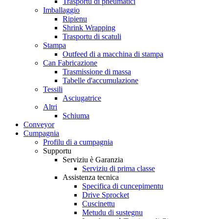
Trasportu di pneumatici
Imballaggio
Ripienu
Shrink Wrapping
Trasportu di scatuli
Stampa
Outfeed di a macchina di stampa
Can Fabricazione
Trasmissione di massa
Tabelle d'accumulazione
Tessili
Asciugatrice
Altri
Schiuma
Conveyor
Cumpagnia
Profilu di a cumpagnia
Supportu
Serviziu è Garanzia
Serviziu di prima classe
Assistenza tecnica
Specifica di cuncepimentu
Drive Sprocket
Cuscinettu
Metudu di sustegnu