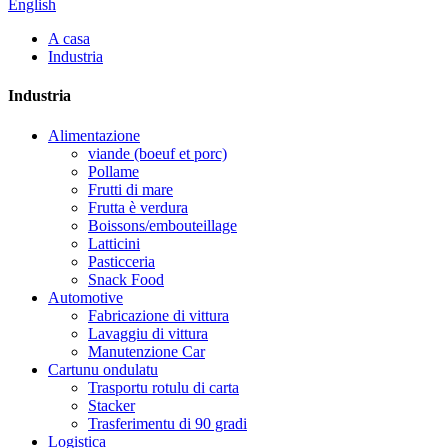
English
A casa
Industria
Industria
Alimentazione
viande (boeuf et porc)
Pollame
Frutti di mare
Frutta è verdura
Boissons/embouteillage
Latticini
Pasticceria
Snack Food
Automotive
Fabricazione di vittura
Lavaggiu di vittura
Manutenzione Car
Cartunu ondulatu
Trasportu rotulu di carta
Stacker
Trasferimentu di 90 gradi
Logistica