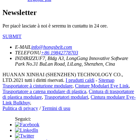
Newsletter
Per piacè lasciate à noi è seremu in cuntattu in 24 ore.
SUBMIT
E-MAIL
info@hongsbelt.com
TELEFONU
+86 19842778703
INDIRIZZU
F7, Bldg A3, LongGang Innovative Software
Park No.31 BuLan Road, LiLang, Shenzhen, Cina
HUANAN XINHAI (SHENZHEN) TECHNOLOGY CO.,
LTD.2021 tutti i diritti riservati.
I prudutti caldi
-
Sitemap
Trasportatore à cinturione modulare
,
Cinture Modulari Eye Link
,
Trasportatore a catena modulare di plastica
,
Cintura di trasportatore
di plastica modulare
,
Trasportatori modulari
,
Cintura modulare Eye-
Link Bulkbuy
,
Pulitica di privacy
/
Termini di usu
Seguici: