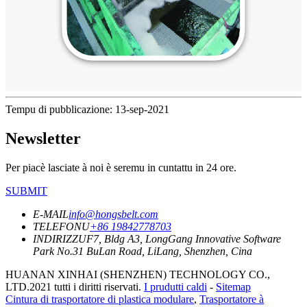
Tempu di pubblicazione: 13-sep-2021
Newsletter
Per piacè lasciate à noi è seremu in cuntattu in 24 ore.
SUBMIT
E-MAIL
info@hongsbelt.com
TELEFONU
+86 19842778703
INDIRIZZU
F7, Bldg A3, LongGang Innovative Software
Park No.31 BuLan Road, LiLang, Shenzhen, Cina
HUANAN XINHAI (SHENZHEN) TECHNOLOGY CO.,
LTD.2021 tutti i diritti riservati.
I prudutti caldi
-
Sitemap
Cintura di trasportatore di plastica modulare
,
Trasportatore à