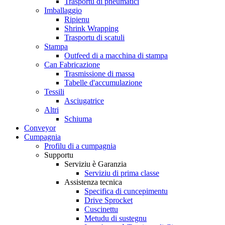
Trasportu di pneumatici
Imballaggio
Ripienu
Shrink Wrapping
Trasportu di scatuli
Stampa
Outfeed di a macchina di stampa
Can Fabricazione
Trasmissione di massa
Tabelle d'accumulazione
Tessili
Asciugatrice
Altri
Schiuma
Conveyor
Cumpagnia
Profilu di a cumpagnia
Supportu
Serviziu è Garanzia
Serviziu di prima classe
Assistenza tecnica
Specifica di cuncepimentu
Drive Sprocket
Cuscinettu
Metudu di sustegnu