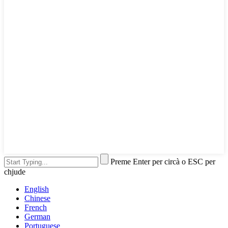
Preme Enter per circà o ESC per
chjude
English
Chinese
French
German
Portuguese