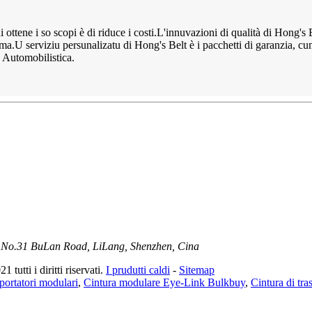
i ottene i so scopi è di riduce i costi.L'innuvazioni di qualità di Hong's 
ma.U serviziu persunalizatu di Hong's Belt è i pacchetti di garanzia, c
a Automobilistica.
 No.31 BuLan Road, LiLang, Shenzhen, Cina
i diritti riservati.
I prudutti caldi
-
Sitemap
portatori modulari
,
Cintura modulare Eye-Link Bulkbuy
,
Cintura di tra