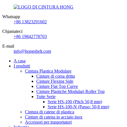
Whatsapp
+86 13823291602
Chjamateci
+86 19842778703
E-mail
info@hongsbelt.com
A casa
I prudutti
Cintura Plastica Modulare
Cinture di corsa dritta
Cinture Flexing Side
Cinture Flat Top Curve
Cinture Plastiche Modulari Roller Top
Tutte Serie
Serie HS-100 (Pitch 50,8 mm)
Serie HS-100-N (Passo: 50,8 mm)
Cintura di catene di plastica
Cinture di catena in acciaio inox
Accessori per trasportatori