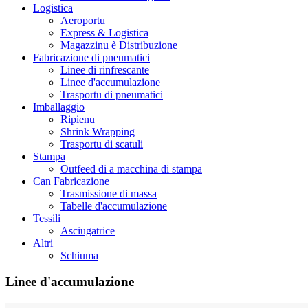
Logistica
Aeroportu
Express & Logistica
Magazzinu è Distribuzione
Fabricazione di pneumatici
Linee di rinfrescante
Linee d'accumulazione
Trasportu di pneumatici
Imballaggio
Ripienu
Shrink Wrapping
Trasportu di scatuli
Stampa
Outfeed di a macchina di stampa
Can Fabricazione
Trasmissione di massa
Tabelle d'accumulazione
Tessili
Asciugatrice
Altri
Schiuma
Linee d'accumulazione