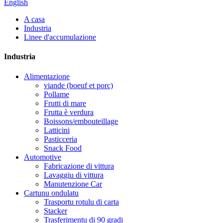
English
A casa
Industria
Linee d'accumulazione
Industria
Alimentazione
viande (boeuf et porc)
Pollame
Frutti di mare
Frutta è verdura
Boissons/embouteillage
Latticini
Pasticceria
Snack Food
Automotive
Fabricazione di vittura
Lavaggiu di vittura
Manutenzione Car
Cartunu ondulatu
Trasportu rotulu di carta
Stacker
Trasferimentu di 90 gradi