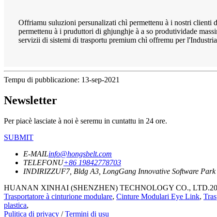
Offriamu suluzioni persunalizati chì permettenu à i nostri clienti d
permettenu à i pruduttori di ghjunghje à a so produtividade massi
servizii di sistemi di trasportu premium chì offremu per l'Industri
Tempu di pubblicazione: 13-sep-2021
Newsletter
Per piacè lasciate à noi è seremu in cuntattu in 24 ore.
SUBMIT
E-MAIL
info@hongsbelt.com
TELEFONU
+86 19842778703
INDIRIZZU
F7, Bldg A3, LongGang Innovative Software Park
HUANAN XINHAI (SHENZHEN) TECHNOLOGY CO., LTD.2021 tutti 
Trasportatore à cinturione modulare
,
Cinture Modulari Eye Link
,
Tras
plastica
,
Pulitica di privacy
/
Termini di usu