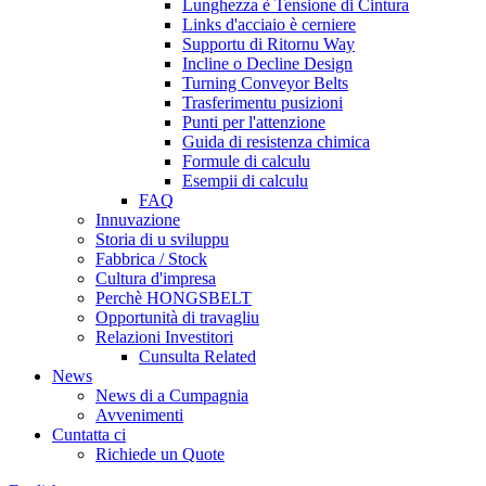
Lunghezza è Tensione di Cintura
Links d'acciaio è cerniere
Supportu di Ritornu Way
Incline o Decline Design
Turning Conveyor Belts
Trasferimentu pusizioni
Punti per l'attenzione
Guida di resistenza chimica
Formule di calculu
Esempii di calculu
FAQ
Innuvazione
Storia di u sviluppu
Fabbrica / Stock
Cultura d'impresa
Perchè HONGSBELT
Opportunità di travagliu
Relazioni Investitori
Cunsulta Related
News
News di a Cumpagnia
Avvenimenti
Cuntatta ci
Richiede un Quote