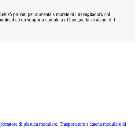
Belt sò pruvati per aumentà a morale di i travagliadori, chì
umminati cù un supportu cumpletu di ingegneria sò alcuni di i
sportatore di plastica modulare
,
Trasportatore a catena modulare di