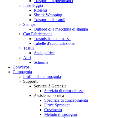
Trasportu di pneumatici
Imballaggio
Ripienu
Shrink Wrapping
Trasportu di scatuli
Stampa
Outfeed di a macchina di stampa
Can Fabricazione
Trasmissione di massa
Tabelle d'accumulazione
Tessili
Asciugatrice
Altri
Schiuma
Conveyor
Cumpagnia
Profilu di a cumpagnia
Supportu
Serviziu è Garanzia
Serviziu di prima classe
Assistenza tecnica
Specifica di cuncepimentu
Drive Sprocket
Cuscinettu
Metudu di sustegnu