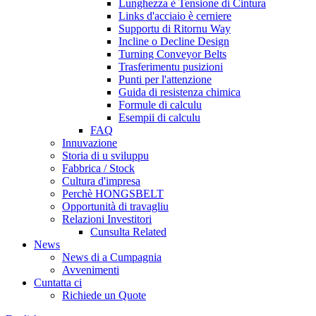
Lunghezza è Tensione di Cintura
Links d'acciaio è cerniere
Supportu di Ritornu Way
Incline o Decline Design
Turning Conveyor Belts
Trasferimentu pusizioni
Punti per l'attenzione
Guida di resistenza chimica
Formule di calculu
Esempii di calculu
FAQ
Innuvazione
Storia di u sviluppu
Fabbrica / Stock
Cultura d'impresa
Perchè HONGSBELT
Opportunità di travagliu
Relazioni Investitori
Cunsulta Related
News
News di a Cumpagnia
Avvenimenti
Cuntatta ci
Richiede un Quote