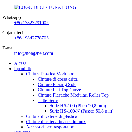
Whatsapp
+86 13823291602
Chjamateci
+86 19842778703
E-mail
info@hongsbelt.com
A casa
I prudutti
Cintura Plastica Modulare
Cinture di corsa dritta
Cinture Flexing Side
Cinture Flat Top Curve
Cinture Plastiche Modulari Roller Top
Tutte Serie
Serie HS-100 (Pitch 50,8 mm)
Serie HS-100-N (Passo: 50,8 mm)
Cintura di catene di plastica
Cinture di catena in acciaio inox
Accessori per trasportatori