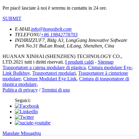
Per piacè lasciate à noi è seremu in cuntattu in 24 ore.
SUBMIT
E-MAIL
info@hongsbelt.com
TELEFONU
+86 19842778703
INDIRIZZU
F7, Bldg A3, LongGang Innovative Software
Park No.31 BuLan Road, LiLang, Shenzhen, Cina
HUANAN XINHAI (SHENZHEN) TECHNOLOGY CO.,
LTD.2021 tutti i diritti riservati.
I prudutti caldi
-
Sitemap
Trasportatore a catena modulare di plastica
,
Cintura modulare Eye-
Link Bulkbuy
,
Trasportatori modulari
,
Trasportatore à cinturione
modulare
,
Cinture Modulari Eye Link
,
Cintura di trasportatore di
plastica modulare
,
Pulitica di privacy
/
Termini di usu
Seguici:
Mandate Missaghju