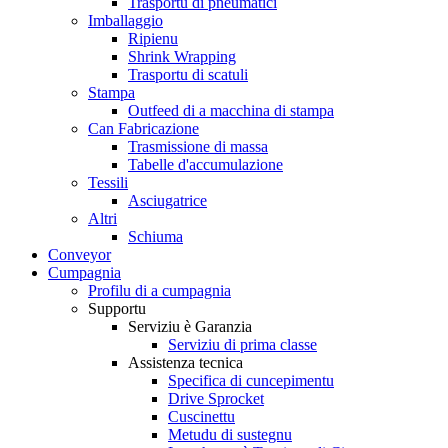
Trasportu di pneumatici
Imballaggio
Ripienu
Shrink Wrapping
Trasportu di scatuli
Stampa
Outfeed di a macchina di stampa
Can Fabricazione
Trasmissione di massa
Tabelle d'accumulazione
Tessili
Asciugatrice
Altri
Schiuma
Conveyor
Cumpagnia
Profilu di a cumpagnia
Supportu
Serviziu è Garanzia
Serviziu di prima classe
Assistenza tecnica
Specifica di cuncepimentu
Drive Sprocket
Cuscinettu
Metudu di sustegnu