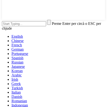
Preme Enter per circà o ESC per
chjude
English
Chinese
French
German
Portuguese
Spanish
Russian
Japanese
Korean
Arabic
Irish
Greek
Turkish
Italian
Danish
Romanian
Indonesian