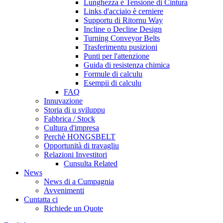
Lunghezza è Tensione di Cintura
Links d'acciaio è cerniere
Supportu di Ritornu Way
Incline o Decline Design
Turning Conveyor Belts
Trasferimentu pusizioni
Punti per l'attenzione
Guida di resistenza chimica
Formule di calculu
Esempii di calculu
FAQ
Innuvazione
Storia di u sviluppu
Fabbrica / Stock
Cultura d'impresa
Perchè HONGSBELT
Opportunità di travagliu
Relazioni Investitori
Cunsulta Related
News
News di a Cumpagnia
Avvenimenti
Cuntatta ci
Richiede un Quote