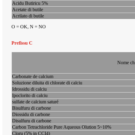
Acidu Butiricu 5%
Acetate di butile
Acrilato di butile
O = OK, N = NO
Prefissu C
Nome ch
Carbonate de calcium
Soluzione diluita di chlorate di calciu
Idrossidu di calciu
Ipoclorito di calciu
sulfate de calcium saturé
Bisulfuru di carbone
Diossidu di carbone
Disulfuru di carbone
Carbon Tetrachloride Pure Aqueous Olution 5~10%
Cloru (5% in CCI4)