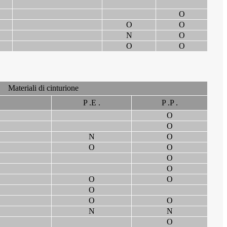
O
O
O
N
O
O
O
Materiali di cinturione
P .E .
P .P .
O
O
N
O
O
O
O
O
O
O
O
O
O
N
N
O