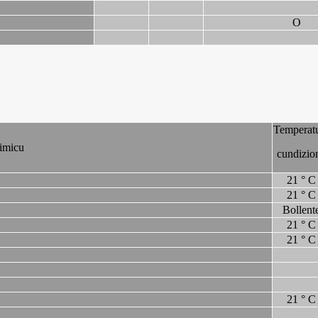
O
Temperat
imicu
cundizio
21 ° C
21 ° C
Bollent
21 ° C
21 ° C
21 ° C