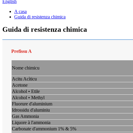
English
A casa
Guida di resistenza chimica
Guida di resistenza chimica
Prefissu A
Nome chimicu
Acitu Acìticu
Acetone
Alcohol • Etile
Alcohol • Methyl
Fluorure d'aluminium
Idrossidu d'aluminiu
Gas Ammonia
Liquore à l'ammonia
Carbonate d'ammonium 1% & 5%