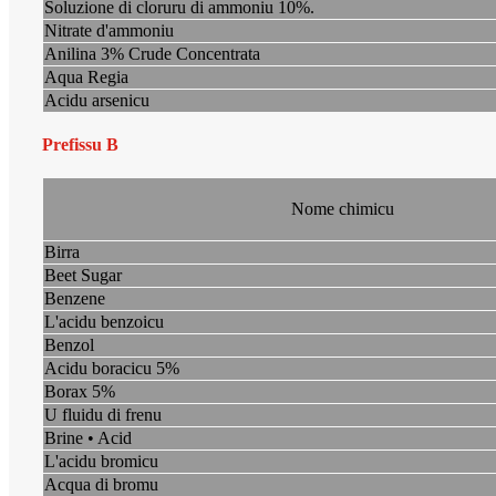
Soluzione di cloruru di ammoniu 10%.
Nitrate d'ammoniu
Anilina 3% Crude Concentrata
Aqua Regia
Acidu arsenicu
Prefissu B
Nome chimicu
Birra
Beet Sugar
Benzene
L'acidu benzoicu
Benzol
Acidu boracicu 5%
Borax 5%
U fluidu di frenu
Brine • Acid
L'acidu bromicu
Acqua di bromu