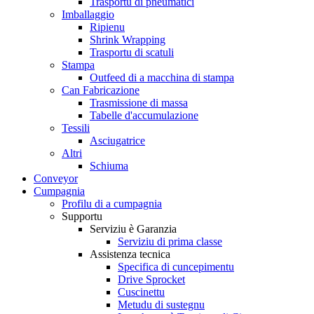
Trasportu di pneumatici
Imballaggio
Ripienu
Shrink Wrapping
Trasportu di scatuli
Stampa
Outfeed di a macchina di stampa
Can Fabricazione
Trasmissione di massa
Tabelle d'accumulazione
Tessili
Asciugatrice
Altri
Schiuma
Conveyor
Cumpagnia
Profilu di a cumpagnia
Supportu
Serviziu è Garanzia
Serviziu di prima classe
Assistenza tecnica
Specifica di cuncepimentu
Drive Sprocket
Cuscinettu
Metudu di sustegnu