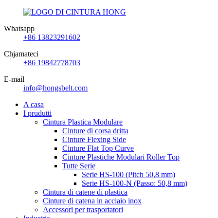
Whatsapp
+86 13823291602
Chjamateci
+86 19842778703
E-mail
info@hongsbelt.com
A casa
I prudutti
Cintura Plastica Modulare
Cinture di corsa dritta
Cinture Flexing Side
Cinture Flat Top Curve
Cinture Plastiche Modulari Roller Top
Tutte Serie
Serie HS-100 (Pitch 50,8 mm)
Serie HS-100-N (Passo: 50,8 mm)
Cintura di catene di plastica
Cinture di catena in acciaio inox
Accessori per trasportatori