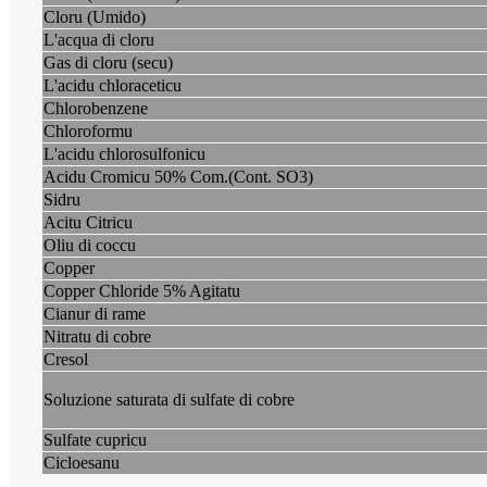
Cloru (Umido)
L'acqua di cloru
Gas di cloru (secu)
L'acidu chloraceticu
Chlorobenzene
Chloroformu
L'acidu chlorosulfonicu
Acidu Cromicu 50% Com.(Cont. SO3)
Sidru
Acitu Citricu
Oliu di coccu
Copper
Copper Chloride 5% Agitatu
Cianur di rame
Nitratu di cobre
Cresol
Soluzione saturata di sulfate di cobre
Sulfate cupricu
Cicloesanu