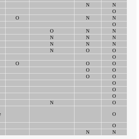
N
N
O
O
N
N
O
O
N
N
N
N
N
N
N
N
N
O
O
O
O
O
O
O
O
O
O
O
O
O
N
O
e
O
O
N
N