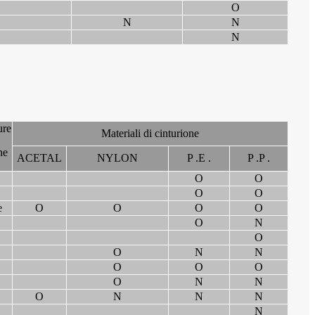
O
N
N
N
ure
Materiali di cinturione
ne
ACETAL
NYLON
P .E .
P .P .
O
O
O
O
e
O
O
O
O
O
N
O
O
N
N
O
O
O
O
N
N
O
N
N
N
N