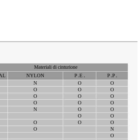
Materiali di cinturione
AL
NYLON
P .E .
P .P .
N
O
O
O
O
O
O
O
O
O
O
O
N
O
O
O
O
O
O
O
O
N
O