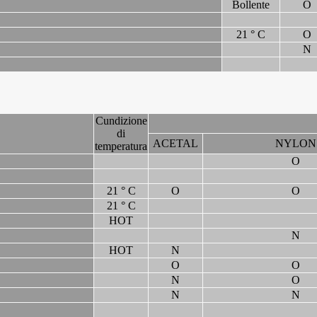
Bollente
O
21 ° C
O
N
Cundizione
di
ACETAL
NYLON
temperatura
O
21 ° C
O
O
21 ° C
HOT
N
HOT
N
O
O
N
O
N
N