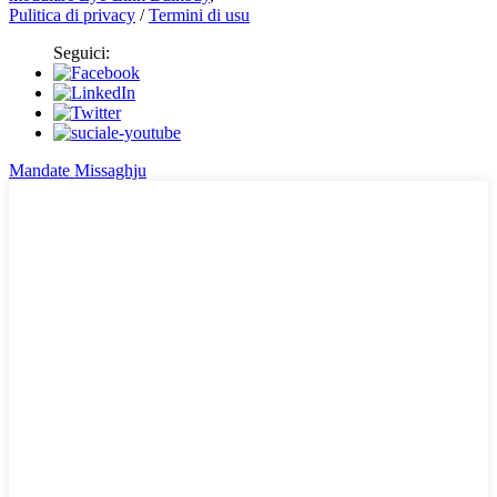
Pulitica di privacy
/
Termini di usu
Seguici:
Mandate Missaghju