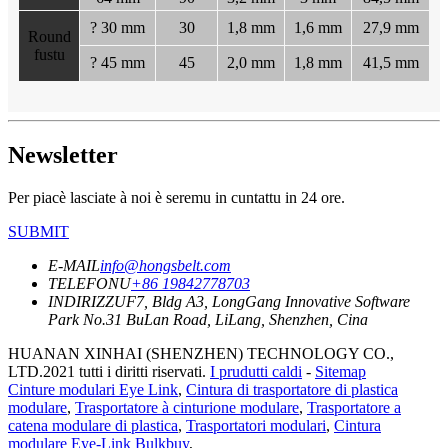
? 30 mm
30
1,8 mm
1,6 mm
27,9 mm
Round
fustu
? 45 mm
45
2,0 mm
1,8 mm
41,5 mm
Newsletter
Per piacè lasciate à noi è seremu in cuntattu in 24 ore.
SUBMIT
E-MAIL
info@hongsbelt.com
TELEFONU
+86 19842778703
INDIRIZZU
F7, Bldg A3, LongGang Innovative Software
Park No.31 BuLan Road, LiLang, Shenzhen, Cina
HUANAN XINHAI (SHENZHEN) TECHNOLOGY CO.,
LTD.2021 tutti i diritti riservati.
I prudutti caldi
-
Sitemap
Cinture modulari Eye Link
,
Cintura di trasportatore di plastica
modulare
,
Trasportatore à cinturione modulare
,
Trasportatore a
catena modulare di plastica
,
Trasportatori modulari
,
Cintura
modulare Eye-Link Bulkbuy
,