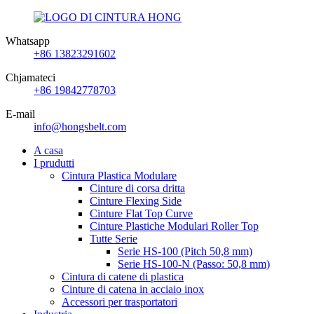
Whatsapp
+86 13823291602
Chjamateci
+86 19842778703
E-mail
info@hongsbelt.com
A casa
I prudutti
Cintura Plastica Modulare
Cinture di corsa dritta
Cinture Flexing Side
Cinture Flat Top Curve
Cinture Plastiche Modulari Roller Top
Tutte Serie
Serie HS-100 (Pitch 50,8 mm)
Serie HS-100-N (Passo: 50,8 mm)
Cintura di catene di plastica
Cinture di catena in acciaio inox
Accessori per trasportatori