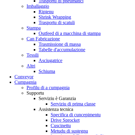
Trasportu di pneumatici
Imballaggio
Ripienu
Shrink Wrapping
Trasportu di scatuli
Stampa
Outfeed di a macchina di stampa
Can Fabricazione
Trasmissione di massa
Tabelle d'accumulazione
Tessili
Asciugatrice
Altri
Schiuma
Conveyor
Cumpagnia
Profilu di a cumpagnia
Supportu
Serviziu è Garanzia
Serviziu di prima classe
Assistenza tecnica
Specifica di cuncepimentu
Drive Sprocket
Cuscinettu
Metudu di sustegnu