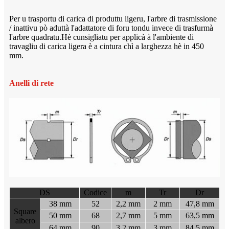
Per u trasportu di carica di produttu ligeru, l'arbre di trasmissione
/ inattivu pò aduttà l'adattatore di foru tondu invece di trasfurmà
l'arbre quadratu.Hè cunsigliatu per applicà à l'ambiente di
travagliu di carica ligera è a cintura chì a larghezza hè in 450
mm.
Anelli di rete
DS
Codice
m
Tr
Dr
38 mm
52
2,2 mm
2 mm
47,8 mm
Square
50 mm
68
2,7 mm
5 mm
63,5 mm
albero
64 mm
90
3,2 mm
3 mm
84,5 mm