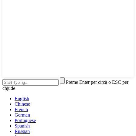
Preme Enter per circà o ESC per
chjude
English
Chinese
French
German
Portuguese
Spanish
Russian