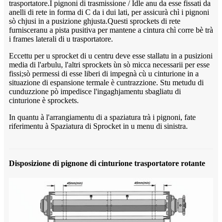
trasportatore.I pignoni di trasmissione / Idle anu da esse fissati da
anelli di rete in forma di C da i dui lati, per assicurà chì i pignoni
sò chjusi in a pusizione ghjusta.Questi sprockets di rete
furnisceranu a pista pusitiva per mantene a cintura chì corre bè trà
i frames laterali di u trasportatore.
Eccettu per u sprocket di u centru deve esse stallatu in a pusizioni
media di l'arbulu, l'altri sprockets ùn sò micca necessarii per esse
fissi;sò permessi di esse liberi di impegnà cù u cinturione in a
situazione di espansione termale è cuntrazzione. Stu metudu di
cunduzzione pò impedisce l'ingaghjamentu sbagliatu di
cinturione è sprockets.
In quantu à l'arrangiamentu di a spaziatura trà i pignoni, fate
riferimentu à Spaziatura di Sprocket in u menu di sinistra.
Disposizione di pignone di cinturione trasportatore rotante