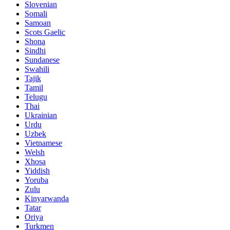
Slovenian
Somali
Samoan
Scots Gaelic
Shona
Sindhi
Sundanese
Swahili
Tajik
Tamil
Telugu
Thai
Ukrainian
Urdu
Uzbek
Vietnamese
Welsh
Xhosa
Yiddish
Yoruba
Zulu
Kinyarwanda
Tatar
Oriya
Turkmen