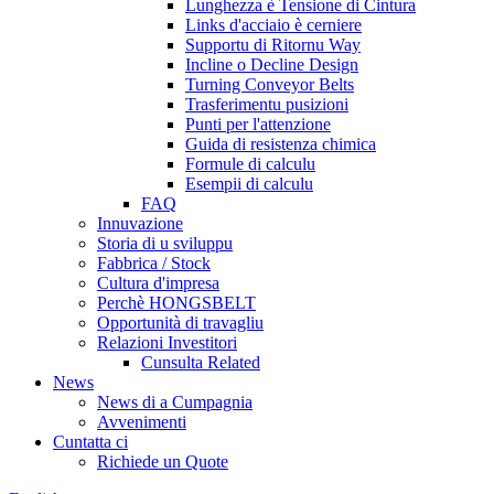
Lunghezza è Tensione di Cintura
Links d'acciaio è cerniere
Supportu di Ritornu Way
Incline o Decline Design
Turning Conveyor Belts
Trasferimentu pusizioni
Punti per l'attenzione
Guida di resistenza chimica
Formule di calculu
Esempii di calculu
FAQ
Innuvazione
Storia di u sviluppu
Fabbrica / Stock
Cultura d'impresa
Perchè HONGSBELT
Opportunità di travagliu
Relazioni Investitori
Cunsulta Related
News
News di a Cumpagnia
Avvenimenti
Cuntatta ci
Richiede un Quote