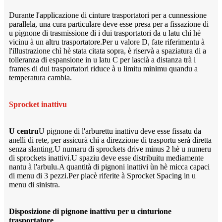
Durante l'applicazione di cinture trasportatori per a cunnessione
parallela, una cura particulare deve esse presa per a fissazione di
u pignone di trasmissione di i dui trasportatori da u latu chì hè
vicinu à un altru trasportatore.Per u valore D, fate riferimentu à
l'illustrazione chì hè stata citata sopra, è riservà a spaziatura di a
tolleranza di espansione in u latu C per lascià a distanza trà i
frames di dui trasportatori riduce à u limitu minimu quandu a
temperatura cambia.
Sprocket inattivu
U centru
U pignone di l'arburettu inattivu deve esse fissatu da
anelli di rete, per assicurà chì a direzzione di trasportu serà diretta
senza slanting.U numaru di sprockets drive minus 2 hè u numeru
di sprockets inattivi.U spaziu deve esse distribuitu mediamente
nantu à l'arbulu.A quantità di pignoni inattivi ùn hè micca capaci
di menu di 3 pezzi.Per piacè riferite à Sprocket Spacing in u
menu di sinistra.
Disposizione di pignone inattivu per u cinturione
trasportatore