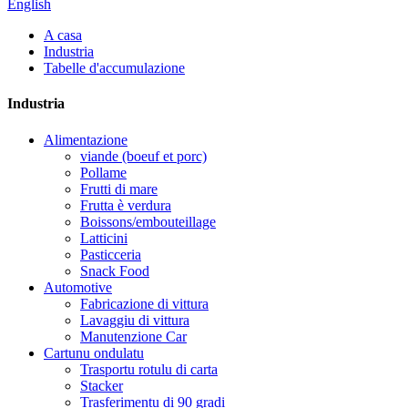
English
A casa
Industria
Tabelle d'accumulazione
Industria
Alimentazione
viande (boeuf et porc)
Pollame
Frutti di mare
Frutta è verdura
Boissons/embouteillage
Latticini
Pasticceria
Snack Food
Automotive
Fabricazione di vittura
Lavaggiu di vittura
Manutenzione Car
Cartunu ondulatu
Trasportu rotulu di carta
Stacker
Trasferimentu di 90 gradi