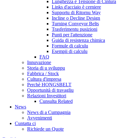
Lunghezza è Tensione di Cintura
Links d'acciaio è cerniere
Supportu di Ritornu Way
Incline o Decline Design
Turning Conveyor Belts
Trasferimentu pusizioni
Punti per l'attenzione
Guida di resistenza chimica
Formule di calculu
Esempii di calculu
FAQ
Innuvazione
Storia di u sviluppu
Fabbrica / Stock
Cultura d'impresa
Perchè HONGSBELT
Opportunità di travagliu
Relazioni Investitori
Cunsulta Related
News
News di a Cumpagnia
Avvenimenti
Cuntatta ci
Richiede un Quote