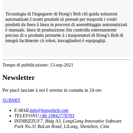
Tecnulugia di l'ingegnere di Hong's Belt chì guida soluzioni
automatizate.I nostri prudutti sò pensati per trasportà i vostri
prudutti da linea à linea in processi di assemblaggio automatizzati
è manuale. linea di pruduzzione.Stu cuntrollu estremamente
precisu di u produttu permette à i trasportatori di Hong's Belt di
integrà facilmente cù robot, travagliadori è equipaghji.
Tempu di pubblicazione: 13-sep-2021
Newsletter
Per piacè lasciate à noi è seremu in cuntattu in 24 ore.
SUBMIT
E-MAIL
info@hongsbelt.com
TELEFONU
+86 19842778703
INDIRIZZU
F7, Bldg A3, LongGang Innovative Software
Park No.31 BuLan Road, LiLang, Shenzhen, Cina