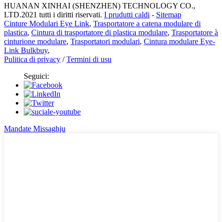
HUANAN XINHAI (SHENZHEN) TECHNOLOGY CO.,
LTD.2021 tutti i diritti riservati.
I prudutti caldi
-
Sitemap
Cinture Modulari Eye Link
,
Trasportatore a catena modulare di
plastica
,
Cintura di trasportatore di plastica modulare
,
Trasportatore à
cinturione modulare
,
Trasportatori modulari
,
Cintura modulare Eye-
Link Bulkbuy
,
Pulitica di privacy
/
Termini di usu
Seguici:
Mandate Missaghju