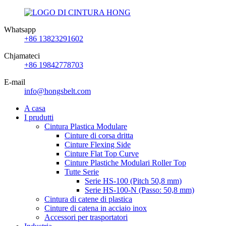
Whatsapp
+86 13823291602
Chjamateci
+86 19842778703
E-mail
info@hongsbelt.com
A casa
I prudutti
Cintura Plastica Modulare
Cinture di corsa dritta
Cinture Flexing Side
Cinture Flat Top Curve
Cinture Plastiche Modulari Roller Top
Tutte Serie
Serie HS-100 (Pitch 50,8 mm)
Serie HS-100-N (Passo: 50,8 mm)
Cintura di catene di plastica
Cinture di catena in acciaio inox
Accessori per trasportatori