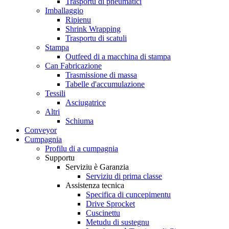
Trasportu di pneumatici
Imballaggio
Ripienu
Shrink Wrapping
Trasportu di scatuli
Stampa
Outfeed di a macchina di stampa
Can Fabricazione
Trasmissione di massa
Tabelle d'accumulazione
Tessili
Asciugatrice
Altri
Schiuma
Conveyor
Cumpagnia
Profilu di a cumpagnia
Supportu
Serviziu è Garanzia
Serviziu di prima classe
Assistenza tecnica
Specifica di cuncepimentu
Drive Sprocket
Cuscinettu
Metudu di sustegnu