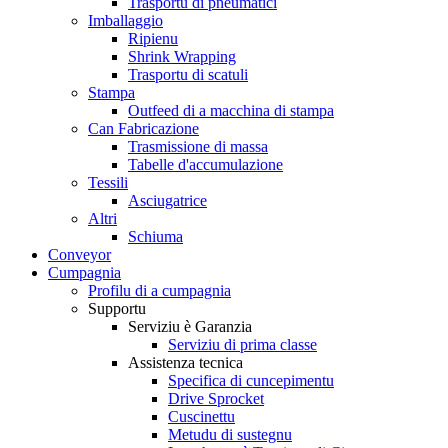
Trasportu di pneumatici
Imballaggio
Ripienu
Shrink Wrapping
Trasportu di scatuli
Stampa
Outfeed di a macchina di stampa
Can Fabricazione
Trasmissione di massa
Tabelle d'accumulazione
Tessili
Asciugatrice
Altri
Schiuma
Conveyor
Cumpagnia
Profilu di a cumpagnia
Supportu
Serviziu è Garanzia
Serviziu di prima classe
Assistenza tecnica
Specifica di cuncepimentu
Drive Sprocket
Cuscinettu
Metudu di sustegnu